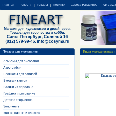
главная
новости
товары
новинки
адреса магазинов
как зака
Магазин для художников и дизайнеров.
Товары для творчества и хобби.
Санкт-Петербург, Соляной 16
(812) 579-99-46, info@cosyma.ru
Товары для художников
Кисти художественные и
Альбомы для рисования
Аэрография
Блокноты для записей
Бумага и картон
Валики из поролона
Графика и рисование
Детское творчество
Золочение
Калька пленка и пластик