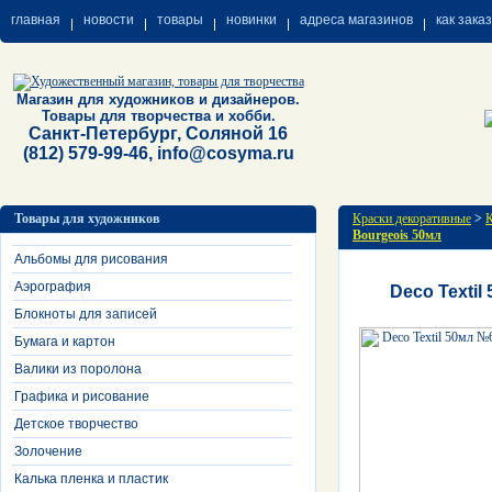
главная
новости
товары
новинки
адреса магазинов
как зака
Магазин для художников и дизайнеров.
Товары для творчества и хобби.
Санкт-Петербург, Соляной 16
(812) 579-99-46, info@cosyma.ru
Товары для художников
Краски декоративные
>
К
Bourgeois 50мл
Альбомы для рисования
Аэрография
Deco Textil
Блокноты для записей
Бумага и картон
Валики из поролона
Графика и рисование
Детское творчество
Золочение
Калька пленка и пластик