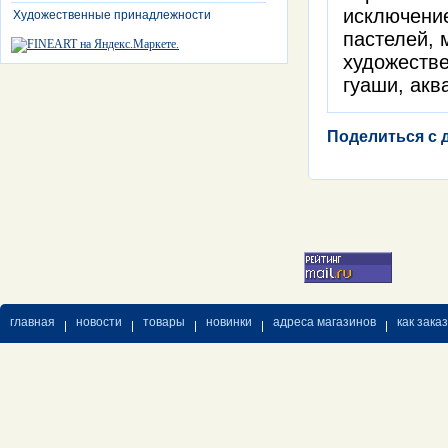
исключение
Художественные принадлежности
пастелей, 
художестве
гуаши, акв
Поделиться с 
главная
новости
товары
новинки
адреса магазинов
как зака