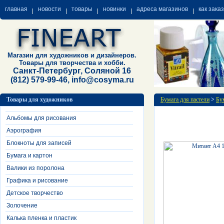
главная
новости
товары
новинки
адреса магазинов
как зака
Магазин для художников и дизайнеров.
Товары для творчества и хобби.
Санкт-Петербург, Соляной 16
(812) 579-99-46, info@cosyma.ru
Товары для художников
Бумага для пастели
>
Бум
Альбомы для рисования
Аэрография
Блокноты для записей
Бумага и картон
Валики из поролона
Графика и рисование
Детское творчество
Золочение
Калька пленка и пластик