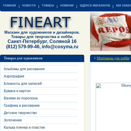
главная
новости
товары
новинки
адреса магазинов
как зака
Магазин для художников и дизайнеров.
Товары для творчества и хобби.
Санкт-Петербург, Соляной 16
(812) 579-99-46, info@cosyma.ru
Товары для художников
>
Материалы для хобби
Альбомы для рисования
Аэрография
Блокноты для записей
Бумага и картон
Валики из поролона
Графика и рисование
Детское творчество
Золочение
Калька пленка и пластик