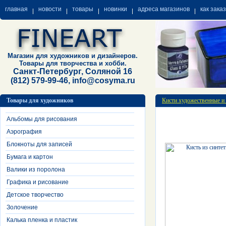
главная
новости
товары
новинки
адреса магазинов
как зака
Магазин для художников и дизайнеров.
Товары для творчества и хобби.
Санкт-Петербург, Соляной 16
(812) 579-99-46, info@cosyma.ru
Товары для художников
Кисти художественные и
Альбомы для рисования
Аэрография
Блокноты для записей
Бумага и картон
Валики из поролона
Графика и рисование
Детское творчество
Золочение
Калька пленка и пластик