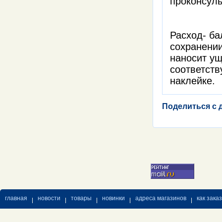
проконсул
Расход- ба
сохранении
наносит у
соответств
наклейке.
Поделиться с 
главная
новости
товары
новинки
адреса магазинов
как зака