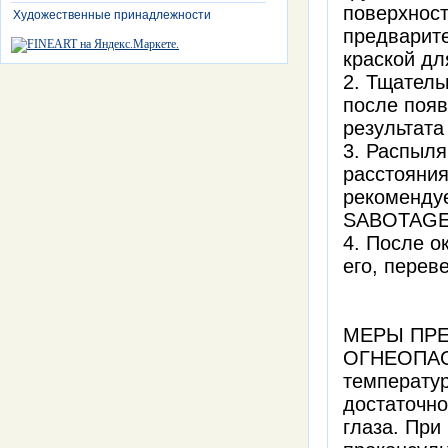
поверхност
Художественные принадлежности
предварит
краской дл
2. Тщатель
после появ
результата
3. Распыля
расстояния
рекомендуе
SABOTAGE 
4. После о
его, перев
МЕРЫ ПРЕ
ОГНЕОПАСН
температур
достаточно
глаза. При