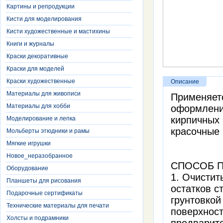
Картины и репродукции
Кисти для моделирования
Кисти художественные и мастихины
Книги и журналы
Краски декоративные
Краски для моделей
Краски художественные
Описание
Материалы для живописи
Применяетс
Материалы для хобби
оформлени
кирпичных 
Моделирование и лепка
красочные 
Мольберты этюдники и рамы
Мягкие игрушки
Новое_неразобранное
СПОСОБ 
Оборудование
1. Очистит
Планшеты для рисования
остатков с
Подарочные сертификаты
грунтовко
Технические материалы для печати
поверхност
Холсты и подрамники