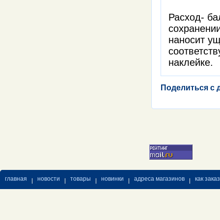
Расход- ба
сохранении
наносит у
соответств
наклейке.
Поделиться с 
главная
новости
товары
новинки
адреса магазинов
как зака