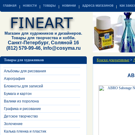
главная
новости
товары
новинки
адреса магазинов
как зака
Магазин для художников и дизайнеров.
Товары для творчества и хобби.
Санкт-Петербург, Соляной 16
(812) 579-99-46, info@cosyma.ru
Товары для художников
Краски декоративные
>
А
Альбомы для рисования
AB
Аэрография
Блокноты для записей
Бумага и картон
Валики из поролона
Графика и рисование
Детское творчество
Золочение
Калька пленка и пластик