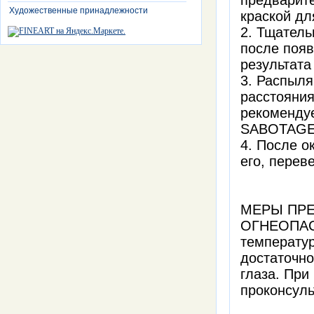
предварит
Художественные принадлежности
краской дл
2. Тщатель
после появ
результата
3. Распыля
расстояния
рекомендуе
SABOTAGE 
4. После о
его, перев
МЕРЫ ПРЕ
ОГНЕОПАСН
температур
достаточно
глаза. При
проконсул