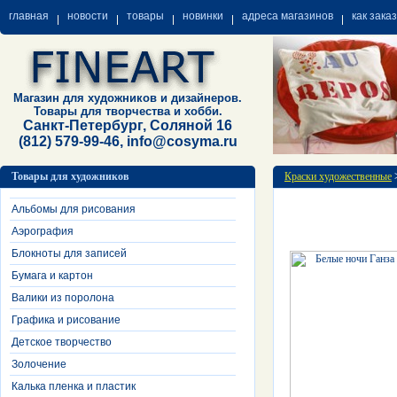
главная
новости
товары
новинки
адреса магазинов
как зака
Магазин для художников и дизайнеров.
Товары для творчества и хобби.
Санкт-Петербург, Соляной 16
(812) 579-99-46, info@cosyma.ru
Товары для художников
Краски художественные
Альбомы для рисования
Аэрография
Блокноты для записей
Бумага и картон
Валики из поролона
Графика и рисование
Детское творчество
Золочение
Калька пленка и пластик