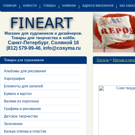
главная
новости
товары
новинки
адреса магазинов
как зака
Магазин для художников и дизайнеров.
Товары для творчества и хобби.
Санкт-Петербург, Соляной 16
(812) 579-99-46, info@cosyma.ru
Товары для художников
Пастель
>
Мягкая и твер
Альбомы для рисования
Аэрография
Блокноты для записей
Бумага и картон
Валики из поролона
Графика и рисование
Детское творчество
Золочение
Калька пленка и пластик