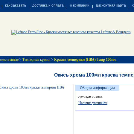
как заказать
доставка и оплата
о компании
дисконтная карта
ожественные
>
Темперные краски
>
Краски темперные (ПВА) Таир 100мл
Окись хрома 100мл краска темп
Общая информация
Артикул: 901044
Наличие уточняйте