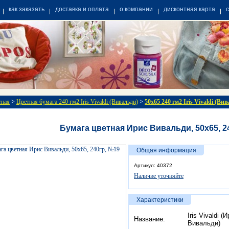
как заказать
доставка и оплата
о компании
дисконтная карта
тная
>
Цветная бумага 240 гм2 Iris Vivaldi (Вивальди)
>
50x65 240 гм2 Iris Vivaldi (Ви
Бумага цветная Ирис Вивальди, 50х65, 2
Общая информация
Артикул: 40372
Наличие уточняйте
Характеристики
Iris Vivaldi (
Название:
Вивальди)