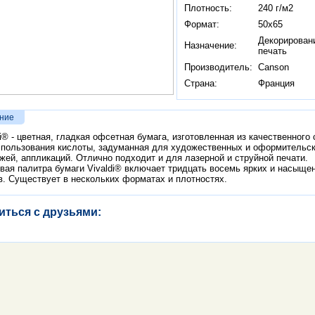
Плотность:
240 г/м2
Формат:
50x65
Декорирован
Назначение:
печать
Производитель:
Canson
Страна:
Франция
ние
di® - цветная, гладкая oфсетная бумага, изготовленная из качественного
cпользования кислоты, задуманная для художественных и оформительск
жей, аппликаций. Отлично подходит и для лазерной и струйной печати.
вая палитра бумаги Vivaldi® включает тридцать восемь ярких и насыще
в. Существует в нескольких форматах и плотностях.
иться с друзьями: