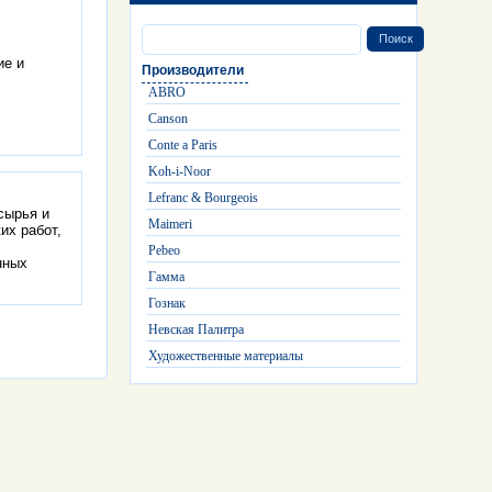
ие и
Производители
ABRO
Canson
Conte a Paris
Koh-i-Noor
Lefranc & Bourgeois
 сырья и
Maimeri
их работ,
Pebeo
нных
Гамма
Гознак
Невская Палитра
Художественные материалы