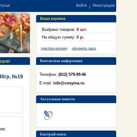
статьи
Войти
Регистрация
Ваша корзина
0
шт.
Выбрано товаров:
0
р.
На общую сумму:
очистить корзину
оформить заказ
вальди)
Контактная информация
Телефон:
(812) 579-99-46
40гр, №19
E-mail:
info@cosyma.ru
Актуальные новости
Ирис
Быстрый поиск