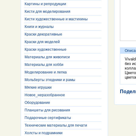
Картины и репродукции
Кисти для моделирования
Кисти художественные и мастихины
Книги и журналы
Краски декоративные
Краски для моделей
Краски художественные
Описа
Материалы для живописи
Vival
без и
Материалы для хобби
колла
Моделирование и лепка
Цвето
цвето
Мольберты этюдники и рамы
Мягкие игрушки
Подел
Новое_неразобранное
Оборудование
Планшеты для рисования
Подарочные сертификаты
Технические материалы для печати
Холсты и подрамники