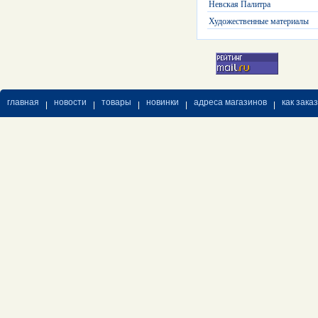
Невская Палитра
Художественные материалы
главная
новости
товары
новинки
адреса магазинов
как зака