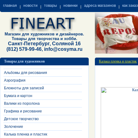
главная
новости
товары
новинки
адреса магазинов
как зака
Магазин для художников и дизайнеров.
Товары для творчества и хобби.
Санкт-Петербург, Соляной 16
(812) 579-99-46, info@cosyma.ru
Товары для художников
Калька пленка и пластик
Альбомы для рисования
Аэрография
Блокноты для записей
Бумага и картон
Валики из поролона
Графика и рисование
Детское творчество
Золочение
Калька пленка и пластик