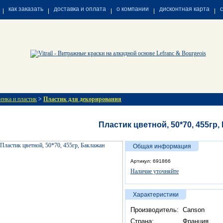
как заказать
доставка и оплата
о компании
дисконтная карта
енка и пластик
>
Пластик для декорирования
Пластик цветной, 50*70, 455гр,
Общая информация
Артикул: 691866
Наличие уточняйте
Характеристики
Производитель:
Canson
Страна:
Франция