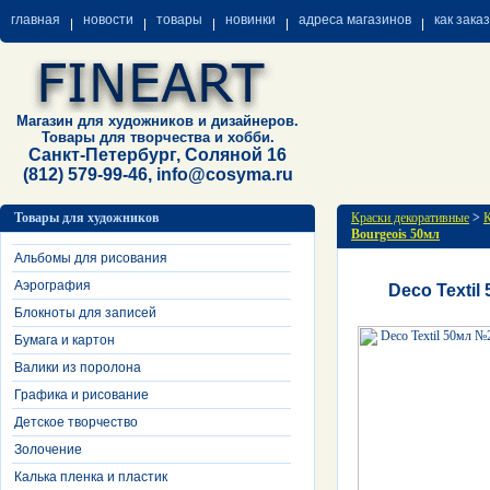
главная
новости
товары
новинки
адреса магазинов
как зака
Магазин для художников и дизайнеров.
Товары для творчества и хобби.
Санкт-Петербург, Соляной 16
(812) 579-99-46, info@cosyma.ru
Товары для художников
Краски декоративные
>
К
Bourgeois 50мл
Альбомы для рисования
Аэрография
Deco Textil
Блокноты для записей
Бумага и картон
Валики из поролона
Графика и рисование
Детское творчество
Золочение
Калька пленка и пластик