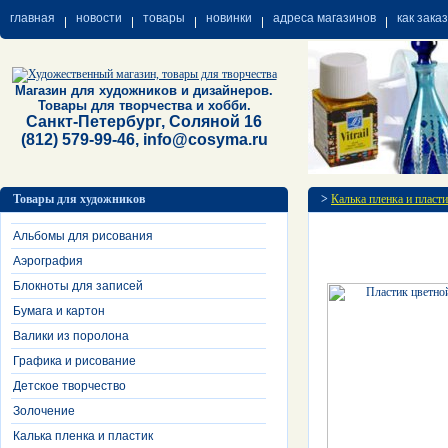
главная
новости
товары
новинки
адреса магазинов
как зака
Магазин для художников и дизайнеров.
Товары для творчества и хобби.
Санкт-Петербург, Соляной 16
(812) 579-99-46, info@cosyma.ru
Товары для художников
>
Калька пленка и пласт
Альбомы для рисования
Аэрография
Блокноты для записей
Бумага и картон
Валики из поролона
Графика и рисование
Детское творчество
Золочение
Калька пленка и пластик