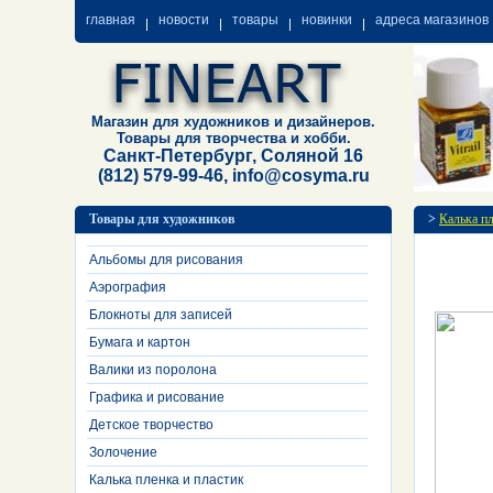
главная
новости
товары
новинки
адреса магазинов
Магазин для художников и дизайнеров.
Товары для творчества и хобби.
Санкт-Петербург, Соляной 16
(812) 579-99-46, info@cosyma.ru
Товары для художников
>
Калька пл
Альбомы для рисования
Аэрография
Блокноты для записей
Бумага и картон
Валики из поролона
Графика и рисование
Детское творчество
Золочение
Калька пленка и пластик