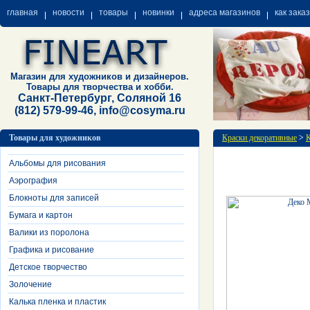
главная
новости
товары
новинки
адреса магазинов
как зака
Магазин для художников и дизайнеров.
Товары для творчества и хобби.
Санкт-Петербург, Соляной 16
(812) 579-99-46, info@cosyma.ru
Товары для художников
Краски декоративные
>
К
Альбомы для рисования
Аэрография
Блокноты для записей
Бумага и картон
Валики из поролона
Графика и рисование
Детское творчество
Золочение
Калька пленка и пластик