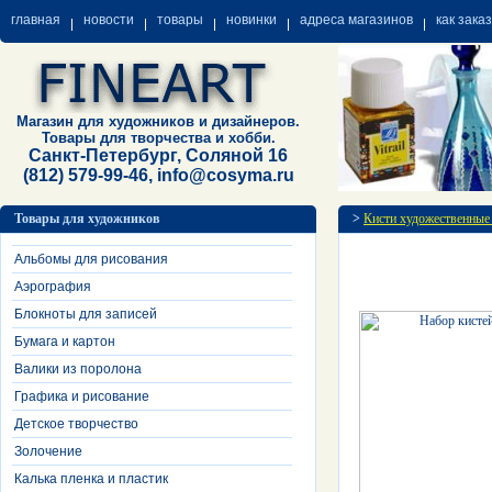
главная
новости
товары
новинки
адреса магазинов
как зака
Магазин для художников и дизайнеров.
Товары для творчества и хобби.
Санкт-Петербург, Соляной 16
(812) 579-99-46, info@cosyma.ru
Товары для художников
>
Кисти художественные
Альбомы для рисования
Аэрография
Блокноты для записей
Бумага и картон
Валики из поролона
Графика и рисование
Детское творчество
Золочение
Калька пленка и пластик