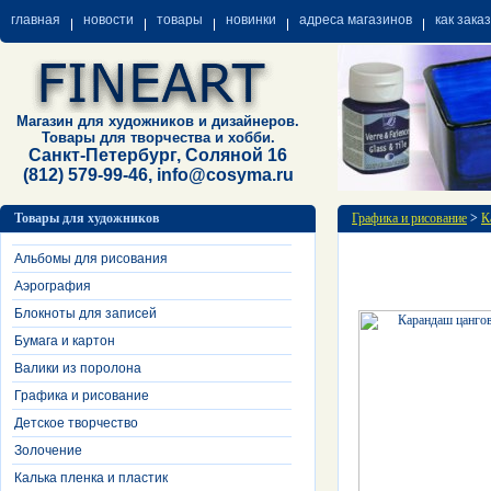
главная
новости
товары
новинки
адреса магазинов
как зака
Магазин для художников и дизайнеров.
Товары для творчества и хобби.
Санкт-Петербург, Соляной 16
(812) 579-99-46, info@cosyma.ru
Товары для художников
Графика и рисование
>
К
Альбомы для рисования
Аэрография
Блокноты для записей
Бумага и картон
Валики из поролона
Графика и рисование
Детское творчество
Золочение
Калька пленка и пластик