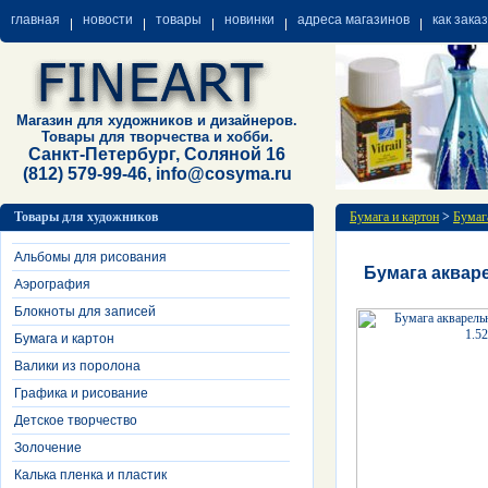
главная
новости
товары
новинки
адреса магазинов
как зака
Магазин для художников и дизайнеров.
Товары для творчества и хобби.
Санкт-Петербург, Соляной 16
(812) 579-99-46, info@cosyma.ru
Товары для художников
Бумага и картон
>
Бумаг
Альбомы для рисования
Бумага акваре
Аэрография
Блокноты для записей
Бумага и картон
Валики из поролона
Графика и рисование
Детское творчество
Золочение
Калька пленка и пластик