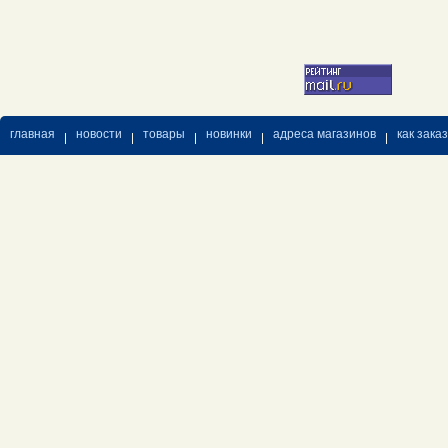
главная
новости
товары
новинки
адреса магазинов
как зака