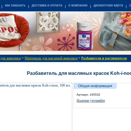
как заказать
доставка и оплата
о компании
дисконтная карта
 для живописи
>
Материалы для масляной живописи
>
Разбавители и растворители
Разбавитель для масляных красок Koh-i-noor
Общая информация
Артикул: 165532
Наличие уточняйте